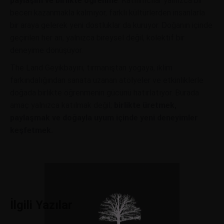
paylaşım ve birlikte öğrenme
. Katılımcılar yalnızca bir
beceri kazanmakla kalmıyor, farklı kültürlerden insanlarla
bir araya gelerek yeni dostluklar da kuruyor. Doğanın içinde
geçirilen her an, yalnızca bireysel değil, kolektif bir
deneyime dönüşüyor.
The Land Geyikbayırı, tırmanıştan yogaya, iklim
farkındalığından sanata uzanan atölyeler ve etkinliklerle
doğada birlikte öğrenmenin gücünü hatırlatıyor. Burada
amaç yalnızca katılmak değil;
birlikte üretmek,
paylaşmak ve doğayla uyum içinde yeni deneyimler
keşfetmek.
İlgili Yazılar