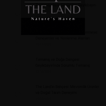
Tırmanışçıların Gözünden Geyikbayırı
13/12/2025
The Land’de Tırmanıştan Dinlenmeye:
Deneyimler ve Yenilenme Alanları
15/11/2025
Tırmanış ve Doğa Dengesi:
Geyikbayırı’nda Sorumlu Tırmanış
22/10/2025
The Land’in Bahçesi: Mevsimlik Ürünler
ve Doğal Tarım Deneyimi
29/09/2025