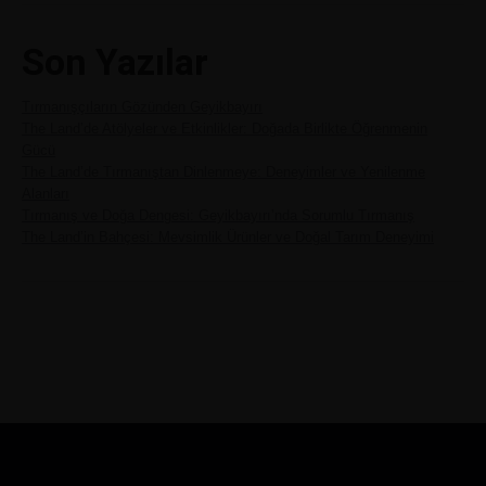
Son Yazılar
Tırmanışçıların Gözünden Geyikbayırı
The Land’de Atölyeler ve Etkinlikler: Doğada Birlikte Öğrenmenin
Gücü
The Land’de Tırmanıştan Dinlenmeye: Deneyimler ve Yenilenme
Alanları
Tırmanış ve Doğa Dengesi: Geyikbayırı’nda Sorumlu Tırmanış
The Land’in Bahçesi: Mevsimlik Ürünler ve Doğal Tarım Deneyimi