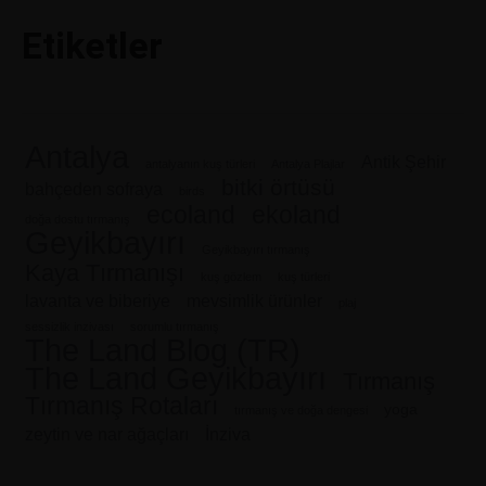
Etiketler
Antalya
Antik Şehir
antalyanın kuş türleri
Antalya Plajlar
bitki örtüsü
bahçeden sofraya
birds
ecoland
ekoland
doğa dostu tırmanış
Geyikbayırı
Geyikbayırı tırmanış
Kaya Tırmanışı
kuş gözlem
kuş türleri
lavanta ve biberiye
mevsimlik ürünler
plaj
sessizlik inzivası
sorumlu tırmanış
The Land Blog (TR)
The Land Geyikbayırı
Tırmanış
Tırmanış Rotaları
yoga
tırmanış ve doğa dengesi
zeytin ve nar ağaçları
İnziva