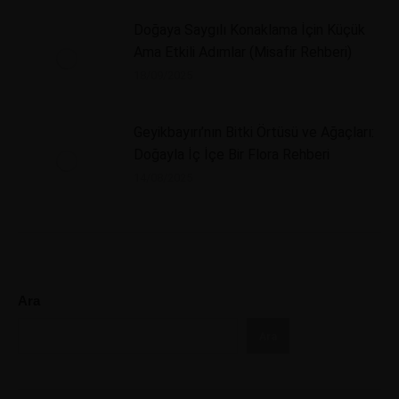
Doğaya Saygılı Konaklama İçin Küçük
Ama Etkili Adımlar (Misafir Rehberi)
18/09/2025
Geyikbayırı’nın Bitki Örtüsü ve Ağaçları:
Doğayla İç İçe Bir Flora Rehberi
14/08/2025
Ara
Ara