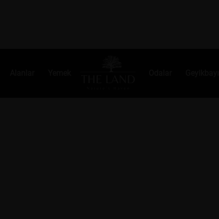
Alanlar
Yemek
Odalar
Geyikbayı