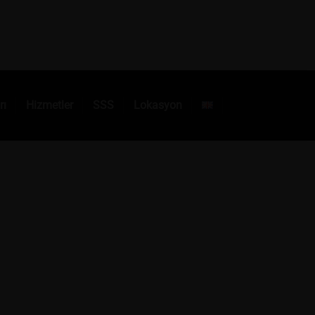
rı
Hizmetler
SSS
Lokasyon