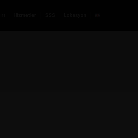
ırı
Hizmetler
SSS
Lokasyon