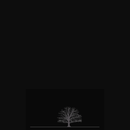
Deneyimler ve Yenilenme Alanları
ok tercih ettiği bölgelerden biri. Ancak yalnızca tırmanış değil, d
ırı, tırmanışçıların rest günlerinde nefes alabilecekleri, toparla
naklardan yararlanmak için The Land’de konaklıyor olmanız…